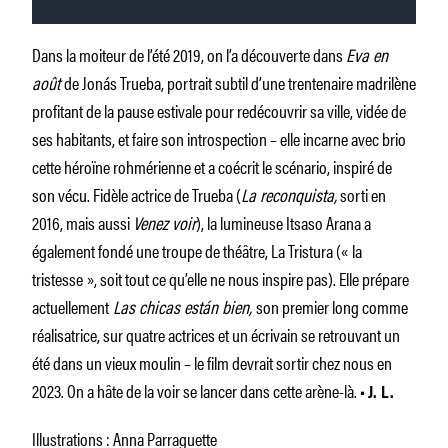
Dans la moiteur de l’été 2019, on l’a découverte dans
Eva en
août
de Jonás Trueba, portrait subtil d’une trentenaire madrilène
profitant de la pause estivale pour redécouvrir sa ville, vidée de
ses habitants, et faire son introspection – elle incarne avec brio
cette héroïne rohmérienne et a coécrit le scénario, inspiré de
son vécu. Fidèle actrice de Trueba (
La reconquista,
sorti en
2016, mais aussi
Venez voir
), la lumineuse Itsaso Arana a
également fondé une troupe de théâtre, La Tristura (« la
tristesse », soit tout ce qu’elle ne nous inspire pas). Elle prépare
actuellement
Las chicas están bien,
son premier long comme
réalisatrice, sur quatre actrices et un écrivain se retrouvant un
été dans un vieux moulin – le film devrait sortir chez nous en
2023. On a hâte de la voir se lancer dans cette arène-là.
• J. L.
Illustrations : Anna Parraguette