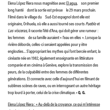
Elena López Riera nous magnétise avec
El agua
,
son premier
long hanté dont la sortie est prévue le 29 mars prochain.
Filmé dans le village du Sud-Est espagnol dont elle est
originaire, Orihuela, où elle a aussi tourné ses courts
Pueblo
et
Las vísceras,
il raconte l’été d’Ana, qui doit gérer une rumeur :
les femmes de sa famille auraient « l’eau en elles ». Lorsque la
rivière déborde, celles-ci seraient appelées pour y être
englouties… S’appropriant les mythes qui l’ont bercée enfant, la
cinéaste née en 1982, également enseignante en littérature
comparée et en cinéma à Genève, explore la transmission des
peurs, de la culpabilité entre des femmes de différentes
générations. Et connecte avec celle d’aujourd’hui en filmant de
sublimes scènes de raves, ou en interrogeant un autre héritage
trop lourd à porter, celui de la crise climatique.
• Q. G.
Elena López Riera : « Au-delà de la croyance, ce qui m’intéresse