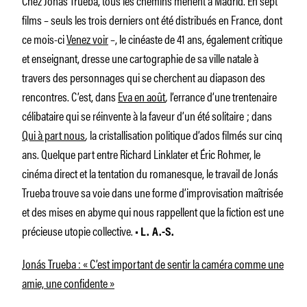
Chez Jonás Trueba, tous les chemins mènent à Madrid. En sept
films – seuls les trois derniers ont été distribués en France, dont
ce mois-ci
Venez voir
–, le cinéaste de 41 ans, également critique
et enseignant, dresse une cartographie de sa ville natale à
travers des personnages qui se cherchent au diapason des
rencontres. C’est, dans
Eva en août
,
l’errance d’une trentenaire
célibataire qui se réinvente à la faveur d’un été solitaire ; dans
Qui à part nous
,
la cristallisation politique d’ados filmés sur cinq
ans. Quelque part entre Richard Linklater et Éric Rohmer, le
cinéma direct et la tentation du romanesque, le travail de Jonás
Trueba trouve sa voie dans une forme d’improvisation maîtrisée
et des mises en abyme qui nous rappellent que la fiction est une
précieuse utopie collective.
• L. A.-S.
Jonás Trueba : « C’est important de sentir la caméra comme une
amie, une confidente »