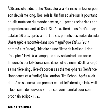
À 35 ans, elle a décroché l’Ours d’or à la Berlinale en février pour
son deuxième long,
Nos soleils
. Un film solaire sur la pourtant
cruelle mutation du monde paysan, qui prend racine dans son
propre terreau familial. Carla Simón a atterri dans l’arrière-pays
catalan à 6 ans, après la mort de ses parents des suites du sida.
Une tragédie racontée dans son magnifique
Été 93
(2017,
nommé aux Oscar), l’histoire d’une fillette de la ville qui doit
s’adapter à la vie à la campagne chez sa tante et son oncle.
Influencée par le Néoréalisme italien et le cinéma d’, elle a forgé
sa manière singulière d’aborder ses thèmes-phares (l’enfance,
l’innocence et la famille) à la London Film School. Après avoir
donné naissance à son premier enfant l’été dernier, elle travaille
– bien sûr – de nouveau sur un souvenir familial pour son
prochain script.
• T. Z.