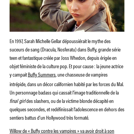
En 1997, Sarah Michelle Gellar dépoussiérait le mythe des
suceurs de sang (Dracula, Nosferatu) dans Buffy, grande série
teen et fantastique créée par Joss Whedon, depuis érigée en
objet féministe de la culture pop. Et pour cause : la jeune actrice
y campait
Buffy Summers
, une chasseuse de vampires
intrépide, dans un décor californien habité par les forces du Mal.
Un personnage badass qui cassait l’image traditionnelle de la
final girl
des slashers, ou de la victime blonde décapité en
quelques secondes, et redéfinissait l’adolescence en dehors des
sentiers battus d’un Hollywood très formaté.
Willow de « Buffy contre les vampires » va avoir droit à son