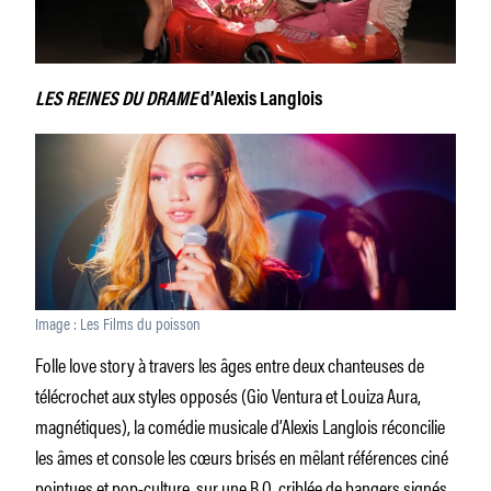
LES REINES DU DRAME
d’Alexis Langlois
Image : Les Films du poisson
Folle love story à travers les âges entre deux chanteuses de
télécrochet aux styles opposés (Gio Ventura et Louiza Aura,
magnétiques), la comédie musicale d’Alexis Langlois réconcilie
les âmes et console les cœurs brisés en mêlant références ciné
pointues et pop-culture, sur une B.O. criblée de bangers signés