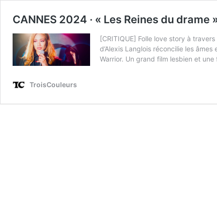
CANNES 2024 · « Les Reines du drame » d
[CRITIQUE] Folle love story à traver
d’Alexis Langlois réconcilie les âmes
Warrior. Un grand film lesbien et une
TroisCouleurs