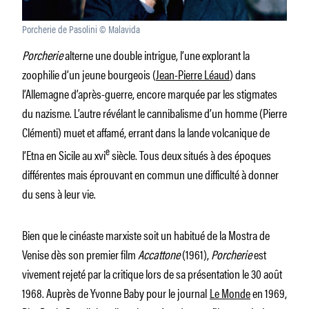
Porcherie de Pasolini © Malavida
Porcherie
alterne une double intrigue, l’une explorant la
zoophilie d’un jeune bourgeois (
Jean-Pierre Léaud
) dans
l’Allemagne d’après-guerre, encore marquée par les stigmates
du nazisme. L’autre révélant le cannibalisme d’un homme (Pierre
Clémenti) muet et affamé, errant dans la lande volcanique de
e
l’Etna en Sicile au xvi
siècle. Tous deux situés à des époques
différentes mais éprouvant en commun une difficulté à donner
du sens à leur vie.
Bien que le cinéaste marxiste soit un habitué de la Mostra de
Venise dès son premier film
Accattone
(1961),
Porcherie
est
vivement rejeté par la critique lors de sa présentation le 30 août
1968. Auprès de Yvonne Baby pour le journal
Le Monde
en 1969,