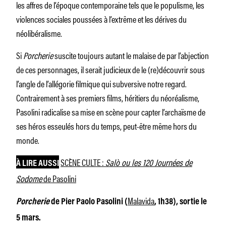
les affres de l’époque contemporaine tels que le populisme, les
violences sociales poussées à l’extrême et les dérives du
néolibéralisme.
Si
Porcherie
suscite toujours autant le malaise de par l’abjection
de ces personnages, il serait judicieux de le (re)découvrir sous
l’angle de l’allégorie filmique qui subversive notre regard.
Contrairement à ses premiers films, héritiers du néoréalisme,
Pasolini radicalise sa mise en scène pour capter l’archaïsme de
ses héros esseulés hors du temps, peut-être même hors du
monde.
SCÈNE CULTE :
Salò ou les 120 Journées de
À LIRE AUSSI
Sodome
de Pasolini
Malavida
Porcherie
de Pier Paolo Pasolini (
, 1h38), sortie le
5 mars.