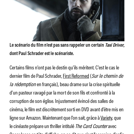
Le scénario du film n’est pas sans rappeler un certain
Taxi Driver
,
dont Paul Schrader est le scénariste.
Certains films n’ont pas le destin qu’ils méritent. C’est le cas le
dernier film de Paul Schrader,
First Reformed
(
Sur le chemin de
la rédemption
en français), beau drame sur la crise spirituelle
d’un pasteur ravagé par la mort de son fils et confronté à la
corruption de son église. Injustement évincé des salles de
cinéma, le film est discrètement sorti en DVD avant d’être mis en
ligne sur Amazon. Maintenant que l’on sait, grâce à
Variety
, que
le cinéaste prépare un thriller intitulé
The Card Counter
avec
Oscar Isaac en tête d’affiche, on se dit que c’est l’occasion d’enfin