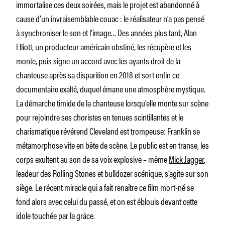
immortalise ces deux soirées, mais le projet est abandonné à
cause d’un invraisemblable couac : le réalisateur n’a pas pensé
à synchroniser le son et l’image… Des années plus tard, Alan
Elliott, un producteur américain obstiné, les récupère et les
monte, puis signe un accord avec les ayants droit de la
chanteuse après sa disparition en 2018 et sort enfin ce
documentaire exalté, duquel émane une atmosphère mystique.
La démarche timide de la chanteuse lorsqu’elle monte sur scène
pour rejoindre ses choristes en tenues scintillantes et le
charismatique révérend Cleveland est trompeuse: Franklin se
métamorphose vite en bête de scène. Le public est en transe, les
corps exultent au son de sa voix explosive – même
Mick Jagger
,
leadeur des Rolling Stones et bulldozer scénique, s’agite sur son
siège. Le récent miracle qui a fait renaître ce film mort-né se
fond alors avec celui du passé, et on est éblouis devant cette
idole touchée par la grâce.