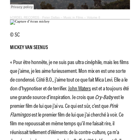
bORDEL RECORDS
·
Peter Dallas – Music in Films – Volume 6
© SC
MICKEY VAN SEENUS
« Pour être honnête, je ne suis pas ultra cinéphile, mais les films
que j’aime, je les aime furieusement. Mon mix en est une sorte
de condensé. Côté B.O., j’aime tout ce que fait Mica Levi. Elle a le
don d’hypnotiser et de terrifier.
John Waters
est et a toujours été
une grande source d’inspiration. Je crois que
Cry-Baby
est le
premier film de lui que j’ai vu. Ce qui est sûr, c’est que
Pink
Flamingos
est le premier film de lui que j’ai cherché à voir. Ce
film me repoussait en même temps qu’il me faisait rire, il
réunissait tellement d’éléments de la contre-culture, ça m’a