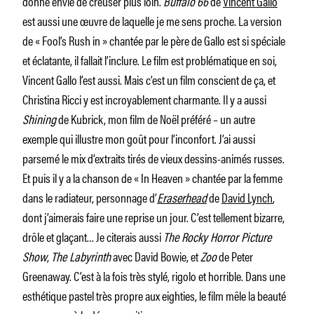
donné envie de creuser plus loin.
Buffalo’66
de
Vincent Gallo
est aussi une œuvre de laquelle je me sens proche. La version
de « Fool’s Rush in » chantée par le père de Gallo est si spéciale
et éclatante, il fallait l’inclure. Le film est problématique en soi,
Vincent Gallo l’est aussi. Mais c’est un film conscient de ça, et
Christina Ricci y est incroyablement charmante. Il y a aussi
Shining
de Kubrick, mon film de Noël préféré – un autre
exemple qui illustre mon goût pour l’inconfort. J’ai aussi
parsemé le mix d’extraits tirés de vieux dessins-animés russes.
Et puis il y a la chanson de « In Heaven » chantée par la femme
dans le radiateur, personnage d’
Eraserhead
de
David Lynch
,
dont j’aimerais faire une reprise un jour. C’est tellement bizarre,
drôle et glaçant… Je citerais aussi
The Rocky Horror Picture
Show
,
The Labyrinth
avec David Bowie, et
Zoo
de Peter
Greenaway. C’est à la fois très stylé, rigolo et horrible. Dans une
esthétique pastel très propre aux eighties, le film mêle la beauté