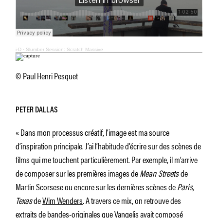
i-D
·
Slumber Session: Scratch Massive
© Paul Henri Pesquet
PETER DALLAS
« Dans mon processus créatif, l’image est ma source
d’inspiration principale. J’ai l’habitude d’écrire sur des scènes de
films qui me touchent particulièrement. Par exemple, il m’arrive
de composer sur les premières images de
Mean Streets
de
Martin Scorsese
ou encore sur les dernières scènes de
Paris,
Texas
de
Wim Wenders
. A travers ce mix, on retrouve des
extraits de bandes-originales que Vangelis avait composé