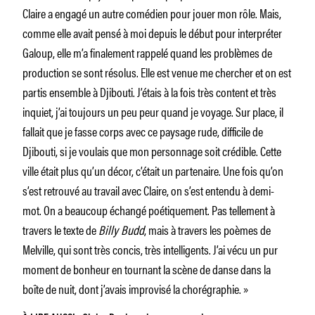
Claire a engagé un autre comédien pour jouer mon rôle. Mais,
comme elle avait pensé à moi depuis le début pour interpréter
Galoup, elle m’a finalement rappelé quand les problèmes de
production se sont résolus. Elle est venue me chercher et on est
partis ensemble à Djibouti. J’étais à la fois très content et très
inquiet, j’ai toujours un peu peur quand je voyage. Sur place, il
fallait que je fasse corps avec ce paysage rude, difficile de
Djibouti, si je voulais que mon personnage soit crédible. Cette
ville était plus qu’un décor, c’était un partenaire. Une fois qu’on
s’est retrouvé au travail avec Claire, on s’est entendu à demi-
mot. On a beaucoup échangé poétiquement. Pas tellement à
travers le texte de
Billy Budd
, mais à travers les poèmes de
Melville, qui sont très concis, très intelligents. J’ai vécu un pur
moment de bonheur en tournant la scène de danse dans la
boîte de nuit, dont j’avais improvisé la chorégraphie. »