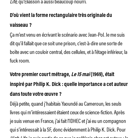
Life
, qu’Eliasson a aussi beaucoup nourri.
D’où vient la forme rectangulaire très originale du
vaisseau ?
Ça m’est venu en écrivant le scénario avec Jean-Pol. Je me suis
dit qu’il fallait que ce soit une prison, c’est-à-dire une sorte de
boîte avec un couloir central, des cellules, et à l’étage inférieur, la
fuck room.
Votre premier court métrage,
Le 15 mai
(1969), était
inspiré par Philip K. Dick : quelle importance a cet auteur
dans toute votre œuvre ?
Déjà petite, quand j’habitais Yaoundé au Cameroun, les seuls
livres qui m’intéressaient étaient ceux de science-fiction. Après
je suis venue en France, j’ai fait l’IDHEC et j’ai eu un compagnon
qui s’intéressait à la SF, donc évidemment à Philip K. Dick. Pour
High Life
, je suis partie de ce que je préférais chez cet auteur : le