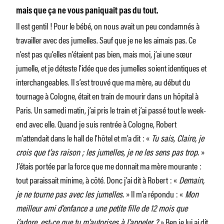
mais que ça ne vous paniquait pas du tout.
Il est gentil ! Pour le bébé, on nous avait un peu condamnés à
travailler avec des jumelles. Sauf que je ne les aimais pas. Ce
n’est pas qu’elles n’étaient pas bien, mais moi, j’ai une sœur
jumelle, et je déteste l’idée que des jumelles soient identiques et
interchangeables. Il s’est trouvé que ma mère, au début du
tournage à Cologne, était en train de mourir dans un hôpital à
Paris. Un samedi matin, j’ai pris le train et j’ai passé tout le week-
end avec elle. Quand je suis rentrée à Cologne, Robert
m’attendait dans le hall de l’hôtel et m’a dit : «
Tu sais, Claire, je
crois que t’as raison ; les jumelles, je ne les sens pas trop.
»
J’étais portée par la force que me donnait ma mère mourante :
tout paraissait minime, à côté. Donc j’ai dit à Robert : «
Demain,
je ne tourne pas avec les jumelles.
» Il m’a répondu : «
Mon
meilleur ami d’enfance a une petite fille de 12 mois que
j’adore, est-ce que tu m’autorises à l’appeler ?
» Ben je lui ai dit