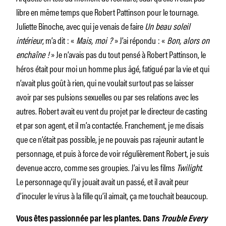
libre en même temps que Robert Pattinson pour le tournage.
Juliette Binoche, avec qui je venais de faire
Un beau soleil
intérieur
, m’a dit : «
Mais, moi ?
» J’ai répondu : «
Bon, alors on
enchaîne !
» Je n’avais pas du tout pensé à Robert Pattinson, le
héros était pour moi un homme plus âgé, fatigué par la vie et qui
n’avait plus goût à rien, qui ne voulait surtout pas se laisser
avoir par ses pulsions sexuelles ou par ses relations avec les
autres. Robert avait eu vent du projet par le directeur de casting
et par son agent, et il m’a contactée. Franchement, je me disais
que ce n’était pas possible, je ne pouvais pas rajeunir autant le
personnage, et puis à force de voir régulièrement Robert, je suis
devenue accro, comme ses groupies. J’ai vu les films
Twilight
.
Le personnage qu’il y jouait avait un passé, et il avait peur
d’inoculer le virus à la fille qu’il aimait, ça me touchait beaucoup.
Vous êtes passionnée par les plantes. Dans
Trouble Every