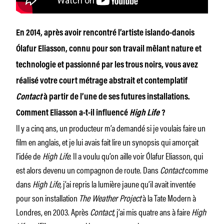
En 2014, après avoir rencontré l’artiste islando-danois
Ólafur Eliasson, connu pour son travail mêlant nature et
technologie et passionné par les trous noirs, vous avez
réalisé votre court métrage abstrait et contemplatif
Contact
à partir de l’une de ses futures installations.
Comment Eliasson a-t-il influencé
High Life
?
Il y a cinq ans, un producteur m’a demandé si je voulais faire un
film en anglais, et je lui avais fait lire un synopsis qui amorçait
l’idée de
High Life
. Il a voulu qu’on aille voir Ólafur Eliasson, qui
est alors devenu un compagnon de route. Dans
Contact
comme
dans
High Life,
j’ai repris la lumière jaune qu’il avait inventée
pour son installation
The Weather Project
à la Tate Modern à
Londres, en 2003. Après
Contact
, j’ai mis quatre ans à faire
High