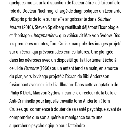
quelques mots sur la disparition de l’acteur à lire
ici
) lui confie le
rôle du Docteur Naehring, chargé de diagnostiquer un Leonardo
DiCaprio pris de folie sur une île angoissante dans
Shutter
Island
(2010), Steven Spielberg réutilisait déjà tout l’iconologie
et l’héritage «
bergmanien
» que véhiculait Max von Sydow. Dès
les premières minutes, Tom Cruise manipule des images projeté
sur un écran qui prévoient des crimes futures. Une plongée
dans les névroses avec un dispositif qui fait fortement écho à
celui de
Persona
(1966) où un enfant tend sa main, en amorce
du plan, vers le visage projeté à l’écran de Bibi Andersson
fusionnant avec celui de Liv Ullmann. Dans cette adaptation de
Philip K Dick, Max von Sydow incarne le directeur de la Cellule
Anti-Criminelle pour laquelle travaille John Anderton (Tom
Cruise), qui commence à douter de sa santé psychique avant de
comprendre que son supérieur manigance toute une
supercherie psychologique pour l’atteindre..