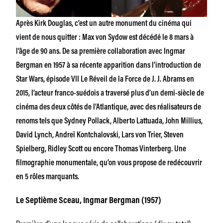
Après Kirk Douglas, c’est un autre monument du cinéma qui
vient de nous quitter : Max von Sydow est décédé le 8 mars à
l’âge de 90 ans. De sa première collaboration avec Ingmar
Bergman en 1957 à sa récente apparition dans l’introduction de
Star Wars
, épisode VII Le Réveil de la Force
de J. J. Abrams en
2015, l’acteur franco-suédois a traversé plus d’un demi-siècle de
cinéma des deux côtés de l’Atlantique, avec des réalisateurs de
renoms tels que Sydney Pollack, Alberto Lattuada, John Millius,
David Lynch, Andreï Kontchalovski, Lars von Trier, Steven
Spielberg, Ridley Scott ou encore Thomas Vinterberg. Une
filmographie monumentale, qu’on vous propose de redécouvrir
en 5 rôles marquants.
Le Septième Sceau
, Ingmar Bergman (1957)
Première d’une longue série de collaborations (dix au total)