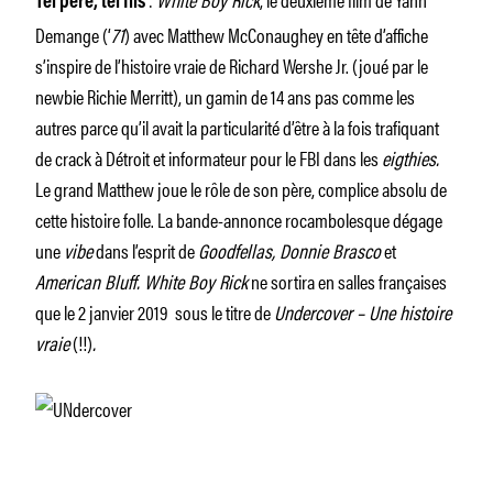
Tel père, tel fils
Demange (‘
71
) avec Matthew McConaughey en tête d’affiche
s’inspire de l’histoire vraie de Richard Wershe Jr. (joué par le
newbie Richie Merritt), un gamin de 14 ans pas comme les
autres parce qu’il avait la particularité d’être à la fois trafiquant
de crack à Détroit et informateur pour le FBI dans les
eigthies.
Le grand Matthew joue le rôle de son père, complice absolu de
cette histoire folle. La bande-annonce rocambolesque dégage
une
vibe
dans l’esprit de
Goodfellas, Donnie Brasco
et
American Bluff.
White Boy Rick
ne sortira en salles françaises
que le 2 janvier 2019 sous le titre de
Undercover – Une histoire
vraie
(!!)
.