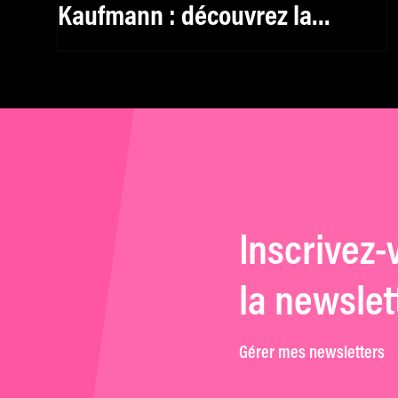
Kaufmann : découvrez la
sélection livres de mk2 Institut
Inscrivez-
la newslet
Gérer mes newsletters