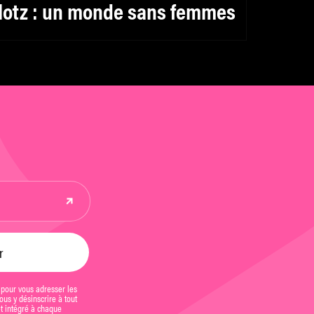
lotz : un monde sans femmes
 pour vous adresser les
us y désinscrire à tout
et intégré à chaque