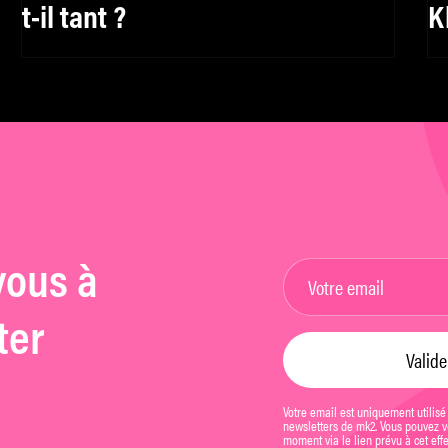
t-il tant ?
K
vous à
ter
Votre email est uniquement utilisé
newsletters de mk2. Vous pouvez vo
moment via le lien prévu à cet eff