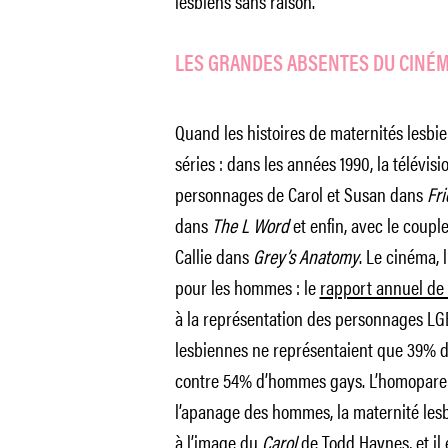
lesbiens sans raison.
LES GRANDES ABSENTES DU CINÉ
Quand les histoires de maternités lesbien
séries : dans les années 1990, la télévis
personnages de Carol et Susan dans
Fr
dans
The L Word
et enfin, avec le coup
Callie dans
Grey’s Anatomy
. Le cinéma, l
pour les hommes : le
rapport annuel de 
à la représentation des personnages LGB
lesbiennes ne représentaient que 39% 
contre 54% d’hommes gays. L’homoparent
l’apanage des hommes, la maternité lesb
à l’image du
Carol
de Todd Haynes
, et i