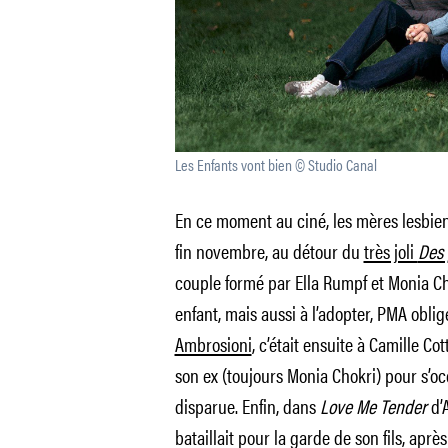
Les Enfants vont bien © Studio Canal
En ce moment au ciné, les mères lesbienn
fin novembre, au détour du
très joli
Des 
couple formé par Ella Rumpf et Monia Cho
enfant, mais aussi à l’adopter, PMA obli
Ambrosioni
, c’était ensuite à Camille C
son ex (toujours Monia Chokri) pour s’o
disparue. Enfin, dans
Love Me Tender
d’
bataillait pour la garde de son fils, aprè