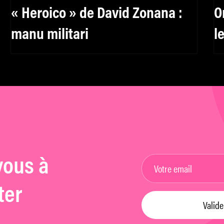
« Heroico » de David Zonana :
O
manu militari
l
G
vous à
ter