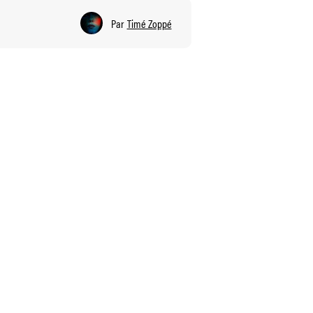
Par
Timé Zoppé