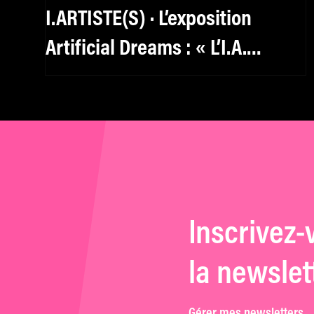
I.ARTISTE(S) · L’exposition
Artificial Dreams : « L’I.A.
redéfinit le rôle de l’artiste. »
Inscrivez-
la newslet
Gérer mes newsletters