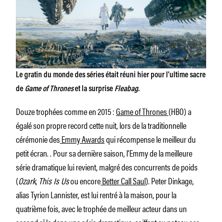
Le gratin du monde des séries était réuni hier pour l’ultime sacre
de
Game of Thrones
et la surprise
Fleabag
.
Douze trophées comme en 2015 :
Game of Thrones
(HBO) a
égalé son propre record cette nuit, lors de la traditionnelle
cérémonie des
Emmy Awards
qui récompense le meilleur du
petit écran. . Pour sa dernière saison, l’Emmy de la meilleure
série dramatique lui revient, malgré des concurrents de poids
(
Ozark
,
This Is Us
ou encore
Better Call Saul
). Peter Dinkage,
alias Tyrion Lannister, est lui rentré à la maison, pour la
quatrième fois, avec le trophée de meilleur acteur dans un
second rôle dans une série dramatique, coiffant au poteau ses