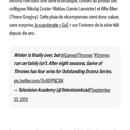
collègues Nikolaj Coster-Waldau (Jamie Lannister) et Alfie Allen
(Theon Greyjoy). Cette pluie de récompenses vient donc saluer,
sans surprise,
la suprématie «
GoT
» sur l’univers de la série télé
depuis dix ans.
@GameofThrones
#Emmys
Winter is finally over, but
’
run certainly isn’t. After eight seasons, Game of
Thrones has four wins for Outstanding Drama Series.
pic.twitter.com/DvNQPNCXl4
September
— Television Academy (@TelevisionAcad)
23, 2019