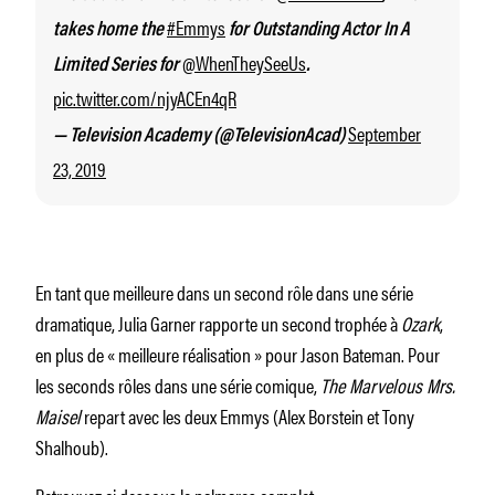
#Emmys
takes home the
for Outstanding Actor In A
@WhenTheySeeUs
Limited Series for
.
pic.twitter.com/njyACEn4qR
September
— Television Academy (@TelevisionAcad)
23, 2019
En tant que meilleure dans un second rôle dans une série
dramatique, Julia Garner rapporte un second trophée à
Ozark
,
en plus de « meilleure réalisation » pour Jason Bateman. Pour
les seconds rôles dans une série comique,
The Marvelous Mrs.
Maisel
repart avec les deux Emmys (Alex Borstein et Tony
Shalhoub).
Retrouvez ci dessous le palmares complet