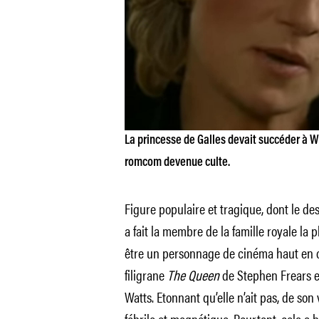
La princesse de Galles devait succéder à W
romcom devenue culte.
Figure populaire et tragique, dont le d
a fait la membre de la famille royale la 
être un personnage de cinéma haut en c
filigrane
The Queen
de Stephen Frears e
Watts. Etonnant qu’elle n’ait pas, de son
fébrile et magnétique. Pourtant, cela a bi