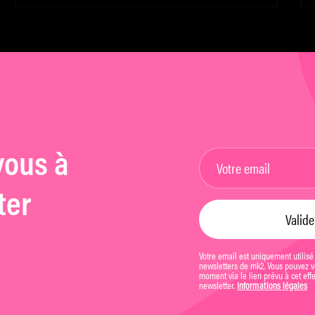
critiques sur Twitter
vous à
ter
Votre email est uniquement utilisé
newsletters de mk2. Vous pouvez vo
moment via le lien prévu à cet eff
newsletter.
Informations légales