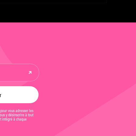
 pour vous adresser les
us y désinscrire à tout
et intégré à chaque