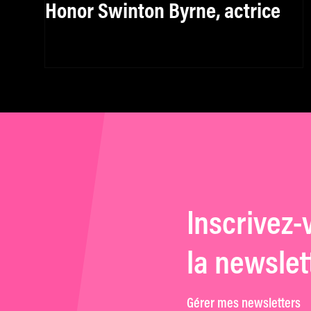
Honor Swinton Byrne, actrice
Inscrivez-
la newslet
Gérer mes newsletters