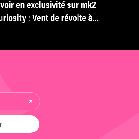
 voir en exclusivité sur mk2
uriosity : Vent de révolte à
annes avec le film « House
rrest »