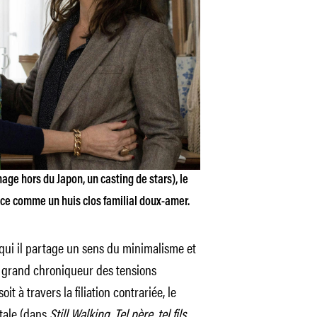
ge hors du Japon, un casting de stars), le
nce comme un huis clos familial doux-amer.
ui il partage un sens du minimalisme et
n grand chroniqueur des tensions
it à travers la filiation contrariée, le
ntale (dans
Still Walking, Tel père, tel fils