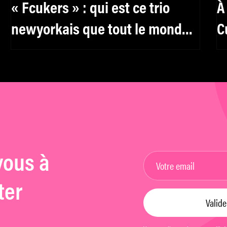
« Fcukers » : qui est ce trio
À
newyorkais que tout le monde
C
s’arrache ?
C
A
vous à
ter