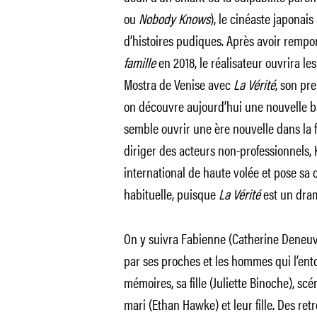
ou
Nobody Knows
), le cinéaste japonai
d’histoires pudiques. Après avoir rempo
famille
en 2018, le réalisateur ouvrira les
Mostra de Venise avec
La Vérité
, son pr
on découvre aujourd’hui une nouvelle 
semble ouvrir une ère nouvelle dans la f
diriger des acteurs non-professionnels, K
international de haute volée et pose s
habituelle, puisque
La Vérité
est un dram
On y suivra Fabienne (Catherine Deneuv
par ses proches et les hommes qui l’ento
mémoires, sa fille (Juliette Binoche), sc
mari (Ethan Hawke) et leur fille. Des re