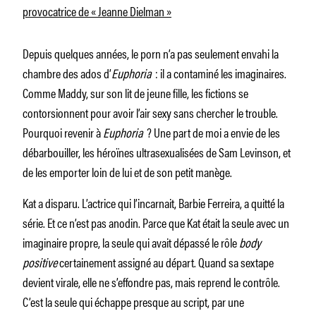
provocatrice de « Jeanne Dielman »
Depuis quelques années, le porn n’a pas seulement envahi la
chambre des ados d’
Euphoria
: il a contaminé les imaginaires.
Comme Maddy, sur son lit de jeune fille, les fictions se
contorsionnent pour avoir l’air sexy sans chercher le trouble.
Pourquoi revenir à
Euphoria
? Une part de moi a envie de les
débarbouiller, les héroïnes ultrasexualisées de Sam Levinson, et
de les emporter loin de lui et de son petit manège.
Kat a disparu. L’actrice qui l’incarnait, Barbie Ferreira, a quitté la
série. Et ce n’est pas anodin. Parce que Kat était la seule avec un
imaginaire propre, la seule qui avait dépassé le rôle
body
positive
certainement assigné au départ. Quand sa sextape
devient virale, elle ne s’effondre pas, mais reprend le contrôle.
C’est la seule qui échappe presque au script, par une