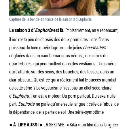
Capture de la bande-annonce de la saison 3 d'Euphoria
Et bizarrement, en y repensant,
La saison 3 d’
Euphoria
est là.
il me reste peu de choses des deux premières : des flashs
poisseux de teen movie lugubre ; de jolies
cheerleaders
engluées dans un cauchemar sous néons ; des sexes de
quarterbacks qui pendouillent dans des vestiaires ; la caméra
qui s’attarde sur des seins, des bouches, des fesses, dans un
clair-obscur… Qu’est-ce qui a réellement fait le succès mondial
de cette série ? Le voyeurisme n’est pas un effet secondaire
d’
Euphoria
,
il en est le moteur. Du porn partout. Du sexe, nulle
part.
Euphoria
ne parle qu’une seule langue : celle de l’abus, de
la dépendance, de la perte de soi. Une série-symptôme.
LA SEXTAPE · « Kika », un film dans la lignée
● À
LIRE AUSSI ●