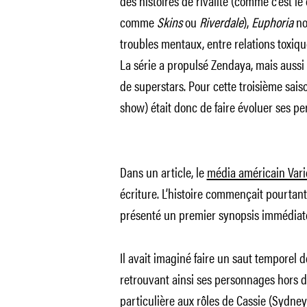
des histoires de rivalité (comme c’est l
comme
Skins
ou
Riverdale
),
Euphoria
no
troubles mentaux, entre relations toxiq
La série a propulsé Zendaya, mais auss
de superstars. Pour cette troisième sais
show) était donc de faire évoluer ses p
Dans un article, le
média américain Vari
écriture. L’histoire commençait pourtan
présenté un premier synopsis immédia
Il avait imaginé faire un saut temporel d
retrouvant ainsi ses personnages hors d
particulière aux rôles de Cassie (Sydne