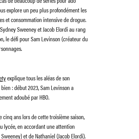
e cas de beaucoup de séries pour ado
us explore un peu plus profondément les
ues et consommation intensive de drogue.
i Sydney Sweeney et Jacob Elordi au rang
on, le défi pour Sam Levinson (créateur du
ersonnages.
ety
explique tous les aléas de son
t bien : début 2023, Sam Levinson a
tement adoubé par HBO.
e cinq ans lors de cette troisième saison,
u lycée, en accordant une attention
y Sweeney) et de Nathaniel (
Jacob Elordi
).