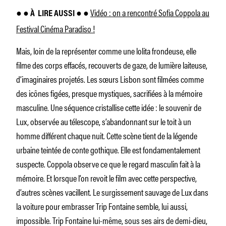
Vidéo : on a rencontré Sofia Coppola au
● ● À
LIRE AUSSI ● ●
Festival Cinéma Paradiso !
Mais, loin de la représenter comme une lolita frondeuse, elle
filme des corps effacés, recouverts de gaze, de lumière laiteuse,
d’imaginaires projetés. Les sœurs Lisbon sont filmées comme
des icônes figées, presque mystiques, sacrifiées à la mémoire
masculine. Une séquence cristallise cette idée : le souvenir de
Lux, observée au télescope, s’abandonnant sur le toit à un
homme différent chaque nuit. Cette scène tient de la légende
urbaine teintée de conte gothique. Elle est fondamentalement
suspecte. Coppola observe ce que le regard masculin fait à la
mémoire. Et lorsque l’on revoit le film avec cette perspective,
d’autres scènes vacillent. Le surgissement sauvage de Lux dans
la voiture pour embrasser Trip Fontaine semble, lui aussi,
impossible. Trip Fontaine lui-même, sous ses airs de demi-dieu,