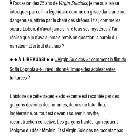
À l’occasion des 25 ans de
Virgin Suicides
, je me suis laissé
intoxiquer par ce film légendaire comme on glisse dans une mer
dangereuse, attirée par le chant des sirènes. Et si, comme les
sœurs Lisbon, il n’avait jamais livré tous ses mystères ? J’ai
réalisé que je n’avais jamais remis en question la parole du
narrateur. Et si tout était faux ?
« Virgin Suicides » : comment le film de
● ● À
LIRE AUSSI ● ●
Sofia Coppola a-t-il révolutionné l’image des adolescentes
torturées ?
L’histoire de cette tragédie adolescente est racontée par des
garçons devenus des hommes, depuis un futur flou,
indéterminé, où tout est devenu souvenir, mythe,
reconstruction collective. Des garçons hantés, qui rejouent
l’énigme du désir féminin. Et si Virgin Suicides ne racontait pas