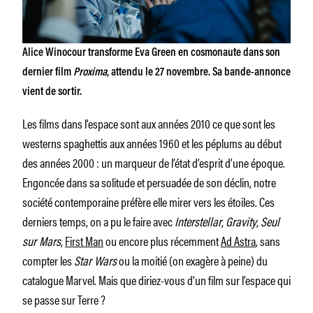
Alice Winocour transforme Eva Green en cosmonaute dans son
dernier film
Proxima
, attendu le 27 novembre. Sa bande-annonce
vient de sortir.
Les films dans l’espace sont aux années 2010 ce que sont les
westerns spaghettis aux années 1960 et les péplums au début
des années 2000 : un marqueur de l’état d’esprit d’une époque.
Engoncée dans sa solitude et persuadée de son déclin, notre
société contemporaine préfère elle mirer vers les étoiles. Ces
derniers temps, on a pu le faire avec
Interstellar
,
Gravity
,
Seul
sur Mars
,
First Man
ou encore plus récemment
Ad Astra
, sans
compter les
Star Wars
ou la moitié (on exagère à peine) du
catalogue Marvel. Mais que diriez-vous d’un film sur l’espace qui
se passe sur Terre ?