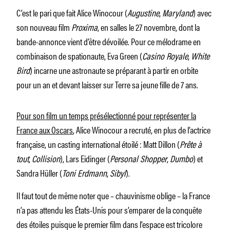
C’est le pari que fait Alice Winocour (
Augustine
,
Maryland
) avec
son nouveau film
Proxima
, en salles le 27 novembre, dont la
bande-annonce vient d’être dévoilée. Pour ce mélodrame en
combinaison de spationaute, Eva Green (
Casino Royale
,
White
Bird
) incarne une astronaute se préparant à partir en orbite
pour un an et devant laisser sur Terre sa jeune fille de 7 ans.
Pour son film un temps présélectionné pour représenter la
France aux Oscars
, Alice Winocour a recruté, en plus de l’actrice
française, un casting international étoilé : Matt Dillon (
Prête à
tout
,
Collision
), Lars Eidinger (
Personal Shopper
,
Dumbo
) et
Sandra Hüller (
Toni Erdmann
,
Sibyl
).
Il faut tout de même noter que – chauvinisme oblige – la France
n’a pas attendu les États-Unis pour s’emparer de la conquête
des étoiles puisque le premier film dans l’espace est tricolore