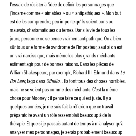
J’essaie de résister à l’idée de définir les personnages que
j’incarne comme « aimables » ou « antipathiques ». Mon but
est de les comprendre, peu importe qu’ils soient bons ou
mauvais, charismatiques ou ternes. Dans la vie de tous les
jours, personne ne se pense vraiment antipathique. On a bien
sûr tous une forme de syndrome de l’imposteur, sauf si on est
un vrai narcissique, mais même les plus grands méchants
estiment agir pour de bonnes raisons. Dans les pièces de
William Shakespeare, par exemple, Richard III, Edmund dans
Le
Roi Lear
, Iago dans
Othello…
Ils font tous des choses horribles,
mais ne se voient pas comme des méchants. C’est la même
chose pour Mooney : il pense faire ce qui est juste. Il y a
quelques années, je me suis fait la réflexion que ce travail
préparatoire avant un rôle ressemblait beaucoup à de la
thérapie. Et que si je passais autant de temps à m’analyser qu’à
analyser mes personnages, je serais probablement beaucoup