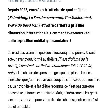
« The History of sound » © Fair Winter LLC
Depuis 2025, vous êtes à l’affiche de quatre films
(
Rebuilding
,
Le Son des souvenirs,
The Mastermind,
Wake Up Dead Man
), et votre carrière a pris une
dimension internationale. Comment avez-vous vécu
cette exposition médiatique soudaine ?
Ce n’est pas vraiment quelque chose auquel je pense. Je suis
acteur avant tout, formé au théâtre
[il est diplômé de la
prestigieuse école de théâtre britannique Bristol Old Vic,
ndlr]
, et je choisis des personnages qui me plaisent et des
cinéastes que j’admire. J’ai beaucoup de chance de pouvoir faire
ça. La notoriété et le fait d’être reconnu, ce n’est pas quelque
chose que je trouve confortable. Mais, généralement, les gens
viennent vous voir pour vous dire des choses gentilles, et c’est
plutôt agréable.