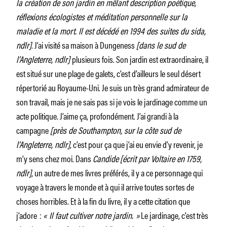
la création de son jardin en mêlant description poétique,
réflexions écologistes et méditation personnelle sur la
maladie et la mort. Il est décédé en 1994 des suites du sida,
ndlr]
. J’ai visité sa maison à Dungeness
[dans le sud de
l’Angleterre, ndlr]
plusieurs fois. Son jardin est extraordinaire, il
est situé sur une plage de galets, c’est d’ailleurs le seul désert
répertorié au Royaume-Uni. Je suis un très grand admirateur de
son travail, mais je ne sais pas si je vois le jardinage comme un
acte politique. J’aime ça, profondément. J’ai grandi à la
campagne
[près de Southampton, sur la côte sud de
l’Angleterre, ndlr]
, c’est pour ça que j’ai eu envie d’y revenir, je
m’y sens chez moi. Dans
Candide
[écrit par Voltaire en 1759,
ndlr]
, un autre de mes livres préférés, il y a ce personnage qui
voyage à travers le monde et à qui il arrive toutes sortes de
choses horribles. Et à la fin du livre, il y a cette citation que
j’adore :
« Il faut cultiver notre jardin. »
Le jardinage, c’est très