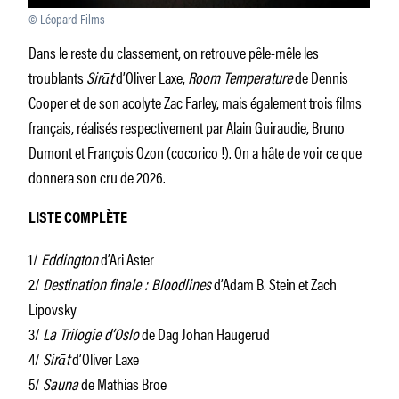
© Léopard Films
Dans le reste du classement, on retrouve pêle-mêle les
troublants
Sirāt
d’
Oliver Laxe
,
Room Temperature
de
Dennis
Cooper et de son acolyte Zac Farley
, mais également trois films
français, réalisés respectivement par Alain Guiraudie, Bruno
Dumont et François Ozon (cocorico !). On a hâte de voir ce que
donnera son cru de 2026.
LISTE COMPLÈTE
1/
Eddington
d’Ari Aster
2/
Destination finale : Bloodlines
d’Adam B. Stein et Zach
Lipovsky
3/
La Trilogie d’Oslo
de Dag Johan Haugerud
4/
Sirāt
d’Oliver Laxe
5/
Sauna
de Mathias Broe