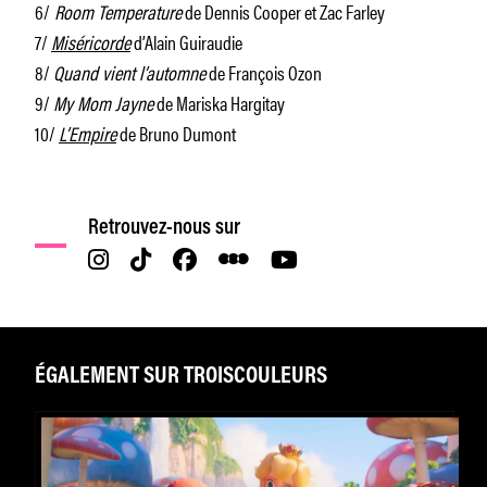
6/
Room Temperature
de Dennis Cooper et Zac Farley
7/
Miséricorde
d’Alain Guiraudie
8/
Quand vient l’automne
de François Ozon
9/
My Mom Jayne
de Mariska Hargitay
10/
L’Empire
de Bruno Dumont
Retrouvez-nous sur
ÉGALEMENT SUR TROISCOULEURS