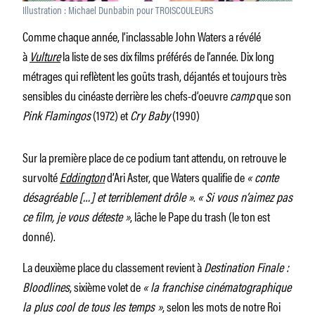
Illustration : Michael Dunbabin pour TROISCOULEURS
Comme chaque année, l’inclassable John Waters a révélé
à
Vulture
la liste de ses dix films préférés de l’année. Dix long
métrages qui reflètent les goûts trash, déjantés et toujours très
sensibles du cinéaste derrière les chefs-d’oeuvre
camp
que son
Pink Flamingos
(1972) et
Cry Baby
(1990)
Sur la première place de ce podium tant attendu, on retrouve le
survolté
Eddington
d’Ari Aster, que Waters qualifie de
« conte
désagréable […] et terriblement drôle »
.
« Si vous n’aimez pas
ce film, je vous déteste »
, lâche le Pape du trash (le ton est
donné).
La deuxième place du classement revient à
Destination Finale :
Bloodlines
, sixième volet de
« la franchise cinématographique
la plus cool de tous les temps »
, selon les mots de notre Roi