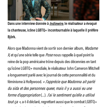
Dans une interview donnée à
Indiewire
, le réalisateur a évoqué
la chanteuse, icône LGBTQ+ incontournable à laquelle il préfère
Björk.
Alors que Madonna vient de sortir son dernier album,
Madame
X
, et qu’une série telle que
Pose
nous rappelle à quel point la
reine de la pop américaine trône depuis des décennies en tant
qu’icône LGBTQ+ mondiale, le réalisateur John Cameron Mitchell
a longuement parlé avec le journal de cette personnalité et du
féminisme à Hollywood.
« J’apprécie que Madonna ait parlé
du sida et des personnes queer, mais il y a aussi eu une
forme d’appropriation
(…).
J’ai le sentiment qu’elle a utilisé
tout ça »
, a-t-il déclaré, regrettant aussi que le combat LGBTQ+