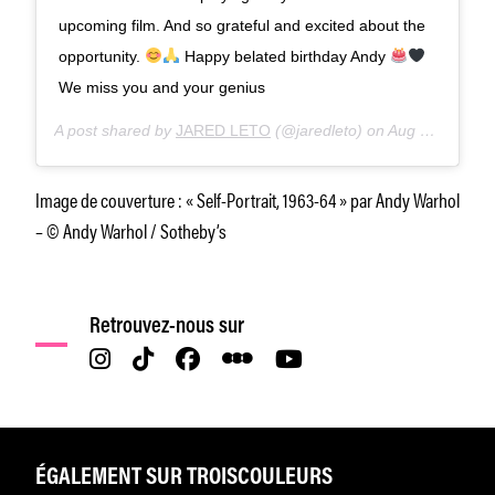
upcoming film. And so grateful and excited about the
opportunity.
Happy belated birthday Andy
We miss you and your genius
A post shared by
JARED LETO
(@jaredleto) on
Aug 7, 2020 at 10:57am PDT
Image de couverture :
« Self-Portrait, 1963-64 » par Andy Warhol
– © Andy Warhol / Sotheby’s
Retrouvez-nous sur
ÉGALEMENT SUR TROISCOULEURS