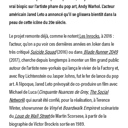
vrai biopic sur l’artiste phare du pop art, Andy Warhol. L’acteur
américain Jared Leto a annoncé qu’il se glissera bientôt dans la
peau de cette icône du 20e siècle.
Le projet remonte déjà, comme le notent
Les Inrocks
, à 2016 :
l’acteur, qu’on a pu voir ces dernières années en Joker dans le
très critiqué
Suicide Squad
(2016) ou dans
Blade Runner 2049
(2017), cherche depuis longtemps à monter un film grand public
autour de l’artiste new-yorkais qui lança le vivier de la Factory et,
avec Roy Lichtenstein ou Jasper Johns, fut le fer de lance du pop
art. A l’époque, Jared Leto prévoyait de co-produire un film avec
Michael de Luca (
Cinquante Nuances de Grey
,
The Social
Network
) qui aurait été confié, pour la réalisation, à Terence
Winter, showrunner de
Vinyl
et
Boardwalk Empire
et scénariste
du
Loup de Wall Street
de Martin Scorsese, à partir de la
biographie de Victor Brockris sortie en 1989.