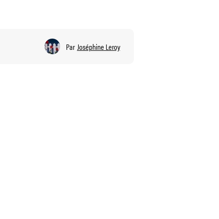
Par
Joséphine Leroy