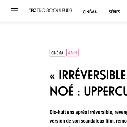
CINÉMA
SÉRIES
CINÉMA
4 MIN
« IRRÉVERSIBL
NOÉ : UPPERC
Dix-huit ans après Irréversible, rev
version de son scandaleux film, remont