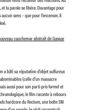
t, et la parole se libère. Davantage pour
s aucun sens – que pour l’encenser. Il
Noé.
 nouveau cauchemar abstrait de Gaspar
ilm a bâti sa réputation d’objet sulfureux
s abominables (celle d’un massacre
 mais aussi pour son parti-pris formel et
chronologique, le film raconte à rebours
nds hardcore du Rectum, une boîte SM
eux d’un couple, le récit reconstruit