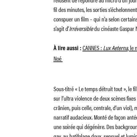
fil des minutes, les sorties s’échelonnen
conspuer un film – qui n’a selon certain
s’agit d’
Irréversible
du cinéaste Gaspar 
CANNES :
Lux Aeterna
, le
À lire aussi :
Noé
Sous-titré « Le temps détruit tout », le f
sur l’ultra violence de deux scènes fixe
crânien, puis celle, centrale, d’un viol),
narratif audacieux. Monté de façon anté
une soirée qui dégénère. Des backgrou
gay, au batifolage doux, sensuel et lumin