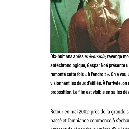
Dix-huit ans après
Irréversible
, revenge mo
antéchronologique, Gaspar Noé présente un
remonté cette fois « à l’endroit ». On a voul
visionnant les deux d’affilée. À l’arrivée, o
proposition. Le film est visible en salles dè
Retour en mai 2002, près de la grande sa
passé et l’ambiance commence à s’échauf
refusent de répondre au micro d’un journ