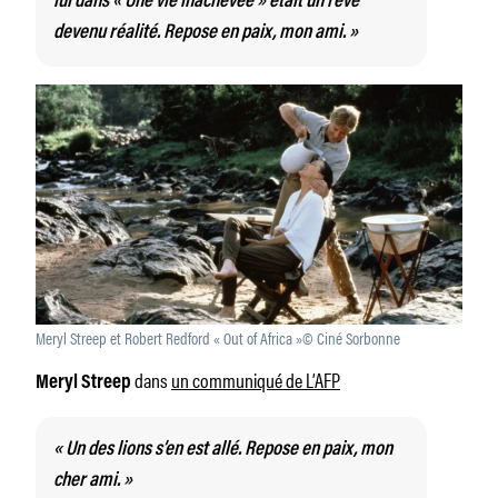
lui dans
« Une vie inachevée »
était un rêve
devenu réalité. Repose en paix, mon ami. »
Meryl Streep et Robert Redford « Out of Africa »© Ciné Sorbonne
dans
un communiqué de L’AFP
Meryl Streep
« Un des lions s’en est allé. Repose en paix, mon
cher ami. »