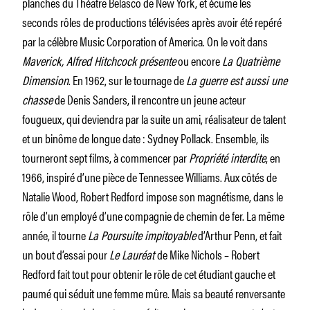
planches du Théâtre Belasco de New York, et écume les
seconds rôles de productions télévisées après avoir été repéré
par la célèbre Music Corporation of America. On le voit dans
Maverick, Alfred Hitchcock présente
ou encore
La Quatrième
Dimension
. En 1962, sur le tournage de
La guerre est aussi une
chasse
de Denis Sanders, il rencontre un jeune acteur
fougueux, qui deviendra par la suite un ami, réalisateur de talent
et un binôme de longue date : Sydney Pollack. Ensemble, ils
tourneront sept films, à commencer par
Propriété interdite
, en
1966, inspiré d’une pièce de Tennessee Williams. Aux côtés de
Natalie Wood, Robert Redford impose son magnétisme, dans le
rôle d’un employé d’une compagnie de chemin de fer. La même
année, il tourne
La Poursuite impitoyable
d’Arthur Penn, et fait
un bout d’essai pour
Le Lauréat
de Mike Nichols – Robert
Redford fait tout pour obtenir le rôle de cet étudiant gauche et
paumé qui séduit une femme mûre. Mais sa beauté renversante