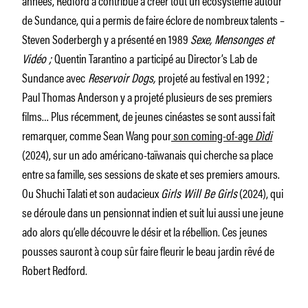
années, Redford a contribué à créer tout un écosystème autour
de Sundance, qui a permis de faire éclore de nombreux talents –
Steven Soderbergh y a présenté en 1989
Sexe, Mensonges et
Vidéo ;
Quentin Tarantino a
participé au Director’s Lab de
Sundance avec
Reservoir Dogs,
projeté au festival en 1992 ;
Paul Thomas Anderson y a projeté plusieurs de ses premiers
films… Plus récemment, de jeunes cinéastes se sont aussi fait
remarquer, comme Sean Wang pour
son coming-of-age
Dìdi
(2024), sur un ado américano-taïwanais qui cherche sa place
entre sa famille, ses sessions de skate et ses premiers amours.
Ou Shuchi Talati et son audacieux
Girls Will Be Girls
(2024), qui
se déroule dans un pensionnat indien et suit lui aussi une jeune
ado alors qu’elle découvre le désir et la rébellion. Ces jeunes
pousses sauront à coup sûr faire fleurir le beau jardin rêvé de
Robert Redford.