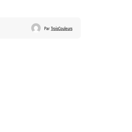
Par
TroisCouleurs