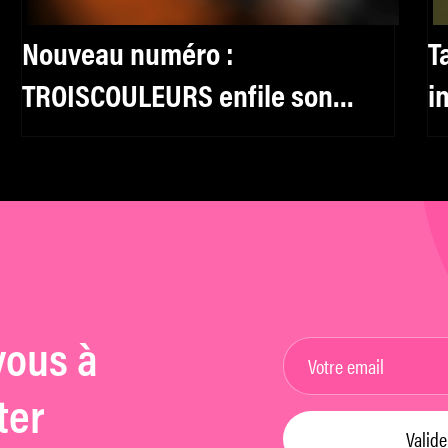
Nouveau numéro :
T
TROISCOULEURS enfile son
i
trench d’enquêteur avec Laura
Poitras
vous à
ter