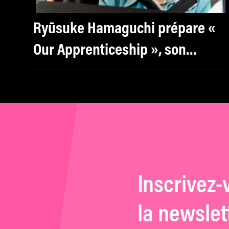
Ryūsuke Hamaguchi prépare «
Our Apprenticeship », son
prochain film
Inscrivez-
la newslet