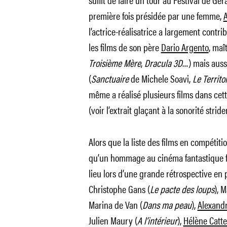
première fois présidée par une femme,
A
l’actrice-réalisatrice a largement contr
les films de son père
Dario Argento
, maî
Troisième Mère
,
Dracula 3D
…) mais auss
(
Sanctuaire
de Michele Soavi,
Le Territo
même a réalisé plusieurs films dans cet
(voir l’extrait glaçant à la sonorité strid
Alors que la liste des films en compétiti
qu’un hommage au cinéma fantastique fr
lieu lors d’une grande rétrospective en 
Christophe Gans (
Le pacte des loups
), 
Marina de Van (
Dans ma peau
),
Alexandr
Julien Maury (
A l’intérieur
),
Hélène Catte