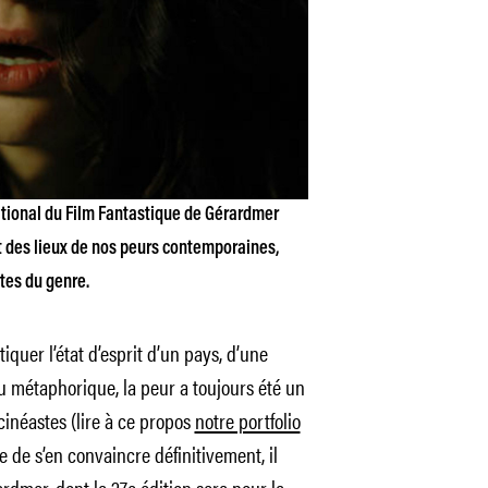
rnational du Film Fantastique de Gérardmer
t des lieux de nos peurs contemporaines,
tes du genre.
quer l’état d’esprit d’un pays, d’une
ou métaphorique, la peur a toujours été un
cinéastes (lire à ce propos
notre portfolio
re de s’en convaincre définitivement, il
rardmer, dont la 27e édition sera pour la