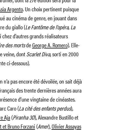
sia Argento
. Un choix pertinent puisque
ibué au cinéma de genre, en jouant dans
tre du giallo (
Le Fantôme de l’opéra
,
La
i chez d’autres grands réalisateurs
ire des morts
de
George A. Romero
). Elle-
te veine, dont
Scarlet Diva
, sorti en 2000
ente ci-dessous).
on n’a pas encore été dévoilée, on sait déjà
ançais des trente dernières années aura
présence d’une vingtaine de cinéastes.
Marc Caro (
La cité des enfants perdus
),
e Aja
(
Piranha 3D
), Alexandre Bustillo et
t et Bruno Forzani
(
Amer
),
Olivier Assayas