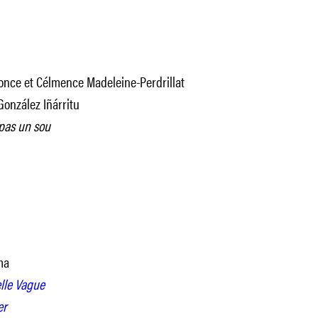
Ponce et Célmence Madeleine-Perdrillat
González Iñárritu
 pas un sou
ma
lle Vague
er