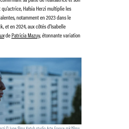
 qu’actrice, Hafsia Herzi multiplie les
valentes, notamment en 2023 dans le
ck, et en 2024, aux côtés d’Isabelle
aux
de
Patricia Mazuy
, étonnante variation
Herzi © June films Katuh studio Arte France mk2films