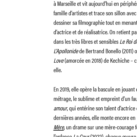
à Marseille et vit aujourd’hui en périphé
famille d’artistes et trace son sillon ave
dessiner sa filmographie tout en menant 
d’actrice et de réalisatrice. On retient 
dans les très libres et sensibles
Le Roi d
L’Apollonide
de Bertrand Bonello (2011) o
Love
(amorcée en 2018) de Kechiche – cin
elle.
En 2019, elle opère la bascule en jouant
métrage, le sublime et empreint d’un f
amour
, qui entérine son talent d’actric
dernières années, elle monte encore en p
Mère
, un drame sur une mère-courage f
l’enfance
La Cour
(2022), chaque œuvre c