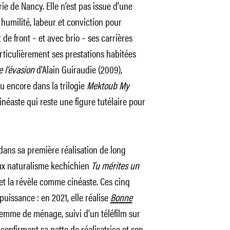
rie de Nancy. Elle n’est pas issue d’une
c humilité, labeur et conviction pour
de front – et avec brio – ses carrières
particulièrement ses prestations habitées
e l’évasion
d’Alain Guiraudie (2009),
u encore dans la trilogie
Mektoub My
éaste qui reste une figure tutélaire pour
 dans sa première réalisation de long
aux naturalisme kechichien
Tu mérites un
e et la révèle comme cinéaste. Ces cinq
uissance : en 2021, elle réalise
Bonne
emme de ménage, suivi d’un téléfilm sur
onfirmant sa patte de réalisatrice et son