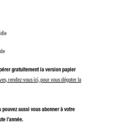
idie
ade
érer gratuitement la version papier
ives, rendez-vous ici, pour vous dégoter la
s pouvez aussi vous abonner à votre
ute l’année.