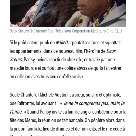
Deux Soeurs © Channel Four Television Corporation Mediapro Cine S.L.U.
Si le prédicateur punk de
Naked
arpentait les rues et squattait
les appartements, dans ce nouveau film, l’héroïne de
Deux
Sœurs,
Pansy, peine à sortir de chez elle, entravée par une
maladie lourde et surtout une colère abyssale qui la fait entrer
en collision avec tous ceux qu’elle croise.
Seule Chantelle (Michele Austin), sa sœur, solaire et optimiste,
ose l’affronter, lui avouant :
« Je ne te comprends pas, mais je
t’aime. »
Quand Pansy invite sa famille anglo-caribéenne pour la
fête des Mères, la réunion se fait bancale. On pénètre alors dans
la prison familiale, lieu de drames et de non-dits, et le rire cède à