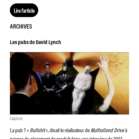
Lire l’article
ARCHIVES
Les pubs de David Lynch
Capture
La pub ? «
Bullshit
», disait le réalisateur de
Mulholland Drive
à
propos du placement de produit dans une interview de 2007,