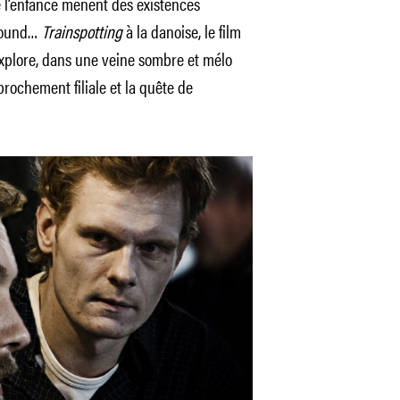
e l’enfance mènent des existences
ground…
Trainspotting
à la danoise, le film
explore, dans une veine sombre et mélo
prochement filiale et la quête de