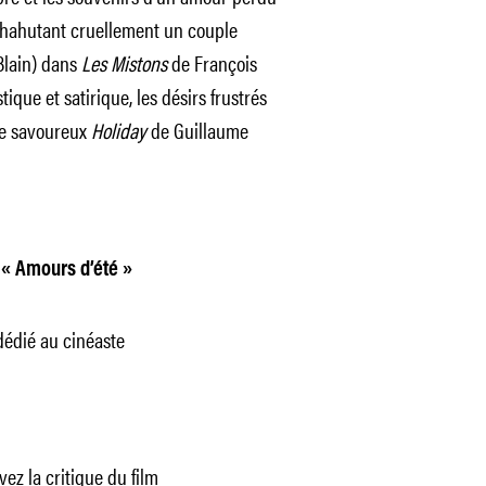
chahutant cruellement un couple
Blain) dans
Les Mistons
de François
tique et satirique, les désirs frustrés
le savoureux
Holiday
de Guillaume
« Amours d’été »
dédié au cinéaste
uvez
la critique
du film