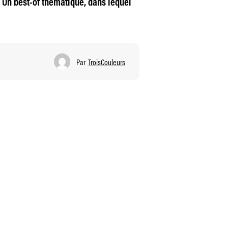
. Un best-of thématique, dans lequel
Par
TroisCouleurs