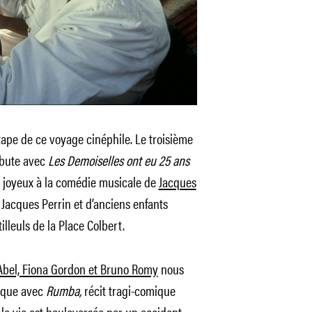
ape de ce voyage cinéphile. Le troisième
débute avec
Les Demoiselles ont eu 25 ans
 joyeux à la comédie musicale de
Jacques
 Jacques Perrin et d’anciens enfants
illeuls de la Place Colbert.
bel, Fiona Gordon et Bruno Romy
nous
sque avec
Rumba,
récit tragi-comique
a vie est bouleversée par un accident.