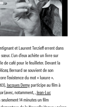
tignant et Laurent Terzieff errent dans
 sœur. L’un d’eux achète un livre sur
le de café pour le feuilleter. Devant la
lices
, Bernard se souvient de son
ore l’existence du mot « luxure ».
63),
Jacques Demy
participe au film à
aux
(avec, notamment, ,
Jean-Luc
n seulement 14 minutes un film
ondamentaux de la Nouvelle Vague : prises