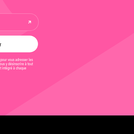
 pour vous adresser les
us y désinscrire à tout
et intégré à chaque