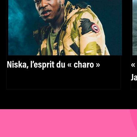
Niska, l’esprit du « charo »
«
J
r