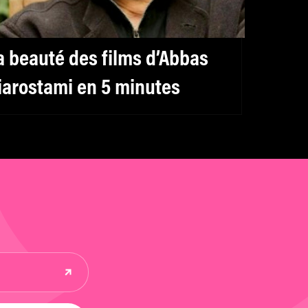
a beauté des films d’Abbas
iarostami en 5 minutes