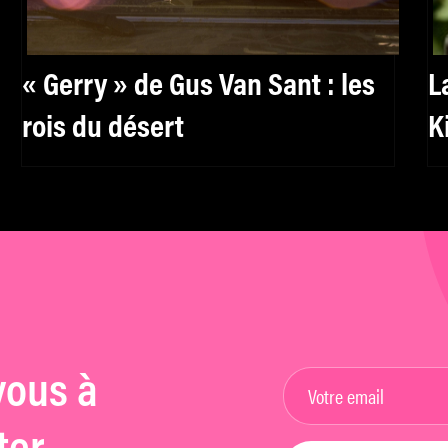
« Gerry » de Gus Van Sant : les
L
rois du désert
K
vous à