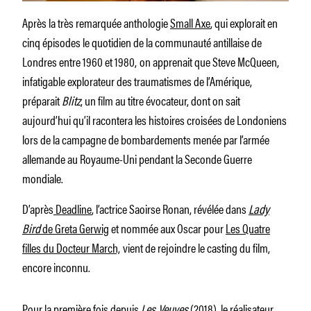
Après la très remarquée anthologie
Small Axe
, qui explorait en
cinq épisodes le quotidien de la communauté antillaise de
Londres entre 1960 et 1980,
on apprenait que Steve McQueen,
infatigable explorateur des traumatismes de l’Amérique,
préparait
Blitz
, un film au titre évocateur, dont on sait
aujourd’hui qu’il racontera les histoires croisées de Londoniens
lors de la campagne de bombardements menée par l’armée
allemande au Royaume-Uni pendant la Seconde Guerre
mondiale.
D’après
Deadline
, l’actrice Saoirse Ronan, révélée dans
Lady
Bird
de Greta Gerwig
et nommée aux Oscar pour
Les Quatre
filles du Docteur March,
vient de rejoindre le casting du film,
encore inconnu.
Pour la première fois depuis
Les Veuves
(2018), le réalisateur