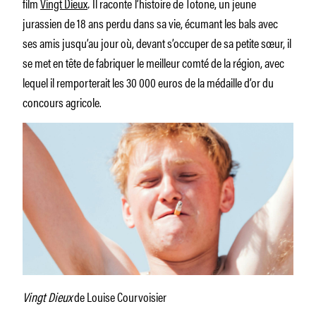
film
Vingt Dieux
.
Il raconte
l’histoire de Totone, un jeune
jurassien de 18 ans perdu dans sa vie, écumant les bals avec
ses amis jusqu’au jour où, devant s’occuper de sa petite sœur, il
se met en tête de fabriquer le meilleur comté de la région, avec
lequel il remporterait les 30 000 euros de la médaille d’or du
concours agricole.
Vingt Dieux
de Louise Courvoisier