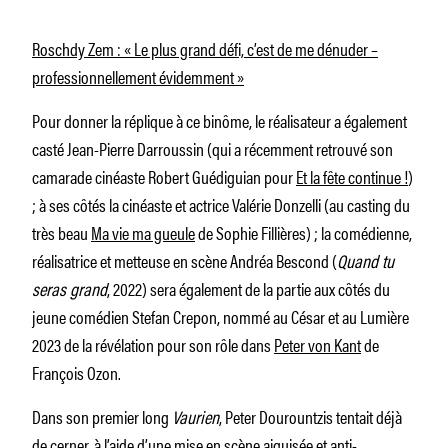
Roschdy Zem : « Le plus grand défi, c’est de me dénuder –
professionnellement évidemment »
Pour donner la réplique à ce binôme, le réalisateur a également
casté Jean-Pierre Darroussin (qui a récemment retrouvé son
camarade cinéaste Robert Guédiguian pour
Et la fête continue !
)
; à ses côtés la cinéaste et actrice Valérie Donzelli (au casting du
très beau
Ma vie ma gueule
de Sophie Fillières) ; la comédienne,
réalisatrice et metteuse en scène Andréa Bescond (
Quand tu
seras grand
, 2022) sera également de la partie aux côtés du
jeune comédien Stefan Crepon, nommé au César et au Lumière
2023 de la révélation pour son rôle dans
Peter von Kant
de
François Ozon.
Dans son premier long
Vaurien
, Peter Dourountzis tentait déjà
de cerner, à l’aide d’une mise en scène aiguisée et anti-