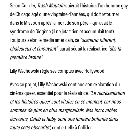
Selon
Collider
,
Trash Moutain
suivrait l’histoire d’un homme gay
de Chicago âgé d’une vingtaine d’années, qui doit retourner
dans le Missouri après la mort de son père – qui avait le
syndrome de Diogène (il ne jetait rien et accumulait tout) .
Toujours selon le media américain, ce
“scénario hilarant,
chaleureux et émouvant”
, aurait séduit la réalisatrice
“dès la
première lecture”
.
Lilly Wachowski règle ses comptes avec Hollywood
Avec ce projet, Lilly Wachowski continue son exploration du
cinéma queer, essentiel pour la réalisatrice.
“La représentation
et les histoires queer sont vitales en ce moment, car nous
sommes de plus en plus marginalisés. Nos incroyables
écrivains, Caleb et Ruby, sont une lumière brillante dans
toute cette obscurité”
, confie-t-elle à
Collider
.