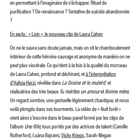
en permettant à l’imaginaire de s’échapper. Rituel de
purification ? De renaissance ? Tentative de suicide abandonnée
?
En exclu : « Loin », le nouveau clip de Laura Cahen
On ne le saura sans doute jamais, mais on vit le chamboulement
intérieur de cette héroïne sauvage et anonyme de manière on ne
peut plus viscérale. Ce qui tient à la fois à la qualité du morceau
de Laura Cahen, profond et déchirant, et
à l’interprétation
d’Hafsia Herzi
, révélée dans
La Graine et le mulet
d’ et
réalisatrice des très beaux
Tu mérites un amour
et
Bonne mère
.
Un regard sombre, une gestuelle légèrement chaotique, et nous
voilà plongés dans ses tourments. La vidéo de « Nuit forêt »
vient ainsi s’inscrire dans le beau panel formé par les clips de
l’album
Une fille
, tous portés par des actrices de talent (Camille
Rutherford, Luàna Bajrami,
Vicky Krieps
, Sarah-Megan