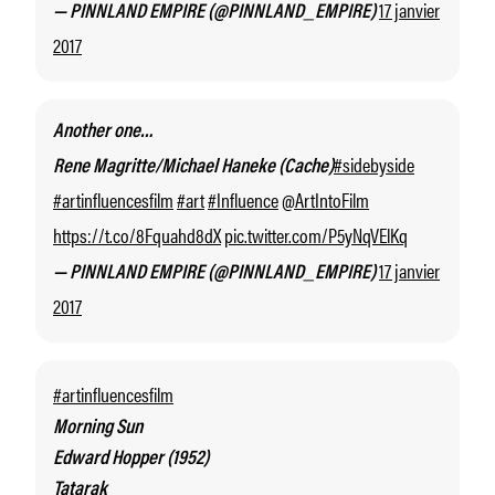
17 janvier
— PINNLAND EMPIRE (@PINNLAND_EMPIRE)
2017
Another one…
#sidebyside
Rene Magritte/Michael Haneke (Cache)
#artinfluencesfilm
#art
#Influence
@ArtIntoFilm
https://t.co/8Fquahd8dX
pic.twitter.com/P5yNqVElKq
17 janvier
— PINNLAND EMPIRE (@PINNLAND_EMPIRE)
2017
#artinfluencesfilm
Morning Sun
Edward Hopper (1952)
Tatarak