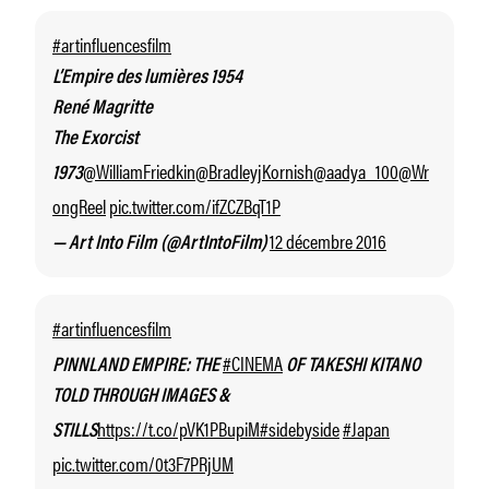
#artinfluencesfilm
L’Empire des lumières 1954
René Magritte
The Exorcist
@WilliamFriedkin
@BradleyjKornish
@aadya_100
@Wr
1973
ongReel
pic.twitter.com/ifZCZBqT1P
12 décembre 2016
— Art Into Film (@ArtIntoFilm)
#artinfluencesfilm
#CINEMA
PINNLAND EMPIRE: THE
OF TAKESHI KITANO
TOLD THROUGH IMAGES &
https://t.co/pVK1PBupiM
#sidebyside
#Japan
STILLS
pic.twitter.com/0t3F7PRjUM