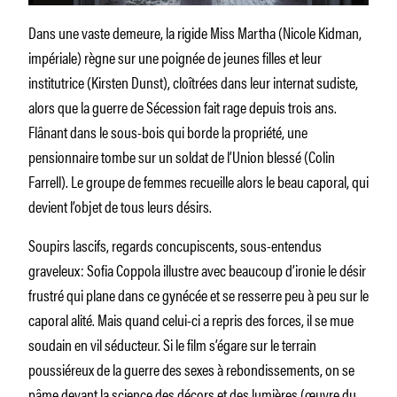
Dans une vaste demeure, la rigide Miss Martha (Nicole Kidman,
impériale) règne sur une poignée de jeunes filles et leur
institutrice (Kirsten Dunst), cloîtrées dans leur internat sudiste,
alors que la guerre de Sécession fait rage depuis trois ans.
Flânant dans le sous-bois qui borde la propriété, une
pensionnaire tombe sur un soldat de l’Union blessé (Colin
Farrell). Le groupe de femmes recueille alors le beau caporal, qui
devient l’objet de tous leurs désirs.
Soupirs lascifs, regards concupiscents, sous-entendus
graveleux: Sofia Coppola illustre avec beaucoup d’ironie le désir
frustré qui plane dans ce gynécée et se resserre peu à peu sur le
caporal alité. Mais quand celui-ci a repris des forces, il se mue
soudain en vil séducteur. Si le film s’égare sur le terrain
poussiéreux de la guerre des sexes à rebondissements, on se
pâme devant la science des décors et des lumières (œuvre du