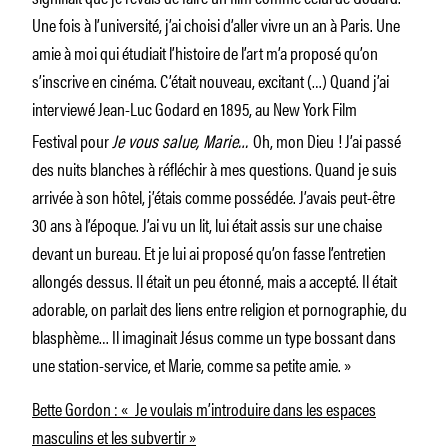
Une fois à l’université, j’ai choisi d’aller vivre un an à Paris. Une
amie à moi qui étudiait l’histoire de l’art m’a proposé qu’on
s’inscrive en cinéma. C’était nouveau, excitant (…) Quand j’ai
interviewé Jean-Luc Godard en 1895, au
New York Film
Festival pour
Je vous salue, Marie…
Oh, mon Dieu ! J’ai passé
des nuits blanches à réfléchir à mes questions. Quand je suis
arrivée à son hôtel, j’étais comme possédée. J’avais peut-être
30 ans à l’époque. J’ai vu un lit, lui était assis sur une chaise
devant un bureau. Et je lui ai proposé qu’on fasse l’entretien
allongés dessus. Il était un peu étonné, mais a accepté. Il était
adorable, on parlait des liens entre religion et pornographie, du
blasphème… Il imaginait Jésus comme un type bossant dans
une station-service, et Marie, comme sa petite amie. »
Bette Gordon : « Je voulais m’introduire dans les espaces
masculins et les subvertir »