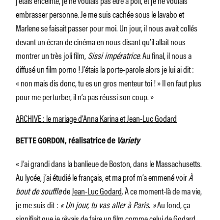
j’étais enceinte, je ne voulais pas être à poil, et je ne voulais
embrasser personne. Je me suis cachée sous le lavabo et
Marlene se faisait passer pour moi. Un jour, il nous avait collés
devant un écran de cinéma en nous disant qu’il allait nous
montrer un très joli film,
Sissi impératrice
. Au final, il nous a
diffusé un film porno ! J’étais la porte-parole alors je lui ai dit :
« non mais dis donc, tu es un gros menteur toi ! » Il en faut plus
pour me perturber, il n’a pas réussi son coup. »
ARCHIVE : le mariage d’Anna Karina et Jean-Luc Godard
BETTE GORDON, réalisatrice de
Variety
« J’ai grandi dans la banlieue de Boston, dans le Massachusetts.
Au lycée, j’ai étudié le français, et ma prof m’a emmené voir
À
bout de souffle
de
Jean-Luc Godard
. À ce moment-là de ma vie,
je me suis dit :
« Un jour, tu vas aller à Paris. »
Au fond, ça
signifiait que je rêvais de faire un film comme celui de Godard.