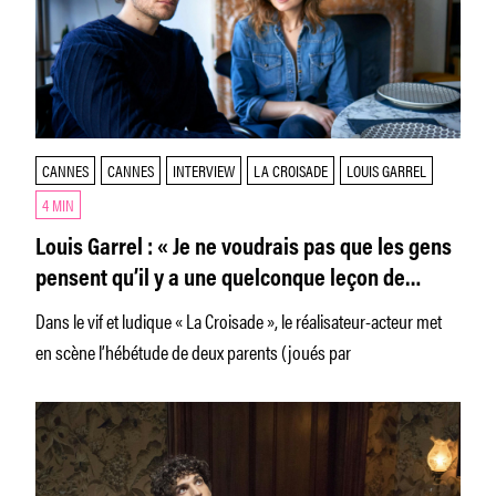
CANNES
CANNES
INTERVIEW
LA CROISADE
LOUIS GARREL
4 MIN
Louis Garrel : « Je ne voudrais pas que les gens
pensent qu’il y a une quelconque leçon de
morale donnée par le film »
Dans le vif et ludique « La Croisade », le réalisateur-acteur met
en scène l’hébétude de deux parents (joués par