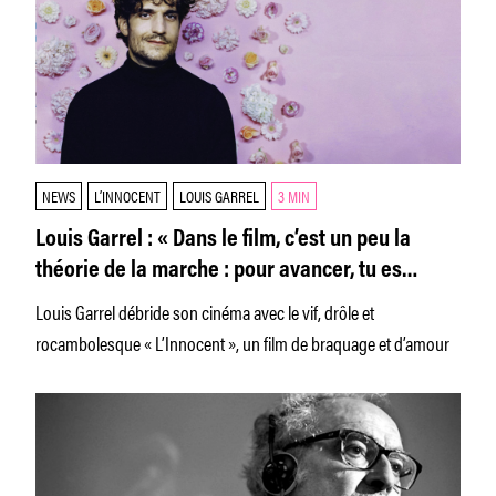
NEWS
L’INNOCENT
LOUIS GARREL
3 MIN
Louis Garrel : « Dans le film, c’est un peu la
théorie de la marche : pour avancer, tu es
obligé de te déséquilibrer. »
Louis Garrel débride son cinéma avec le vif, drôle et
rocambolesque « L’Innocent », un film de braquage et d’amour