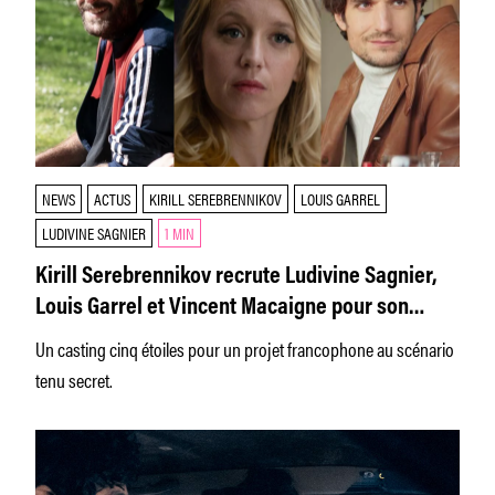
NEWS
ACTUS
KIRILL SEREBRENNIKOV
LOUIS GARREL
LUDIVINE SAGNIER
1 MIN
Kirill Serebrennikov recrute Ludivine Sagnier,
Louis Garrel et Vincent Macaigne pour son
premier film en français
Un casting cinq étoiles pour un projet francophone au scénario
tenu secret.