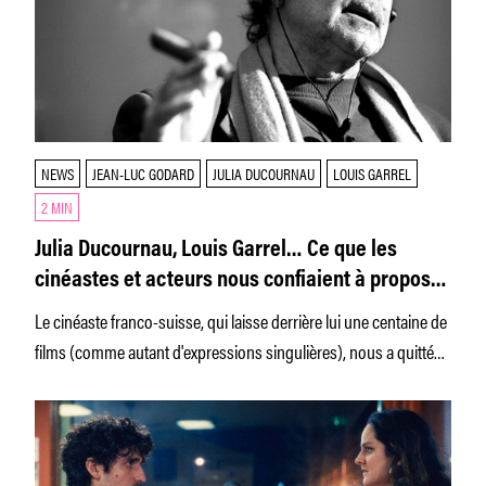
NEWS
JEAN-LUC GODARD
JULIA DUCOURNAU
LOUIS GARREL
2 MIN
Julia Ducournau, Louis Garrel… Ce que les
cinéastes et acteurs nous confiaient à propos
de Jean-Luc Godard
Le cinéaste franco-suisse, qui laisse derrière lui une centaine de
films (comme autant d'expressions singulières), nous a quittés
ce 13