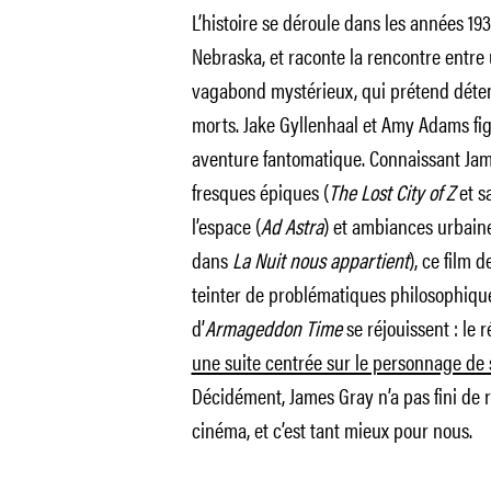
L’histoire se déroule dans les années 19
Nebraska, et raconte la rencontre entre 
vagabond mystérieux, qui prétend déte
morts. Jake Gyllenhaal et Amy Adams fig
aventure fantomatique. Connaissant Jam
fresques épiques (
The Lost City of Z
et s
l’espace (
Ad Astra
) et ambiances urbaine
dans
La Nuit nous appartient
), ce film 
teinter de problématiques philosophiques
d’
Armageddon Time
se réjouissent : le 
une suite centrée sur le personnage de
Décidément, James Gray n’a pas fini de 
cinéma, et c’est tant mieux pour nous.