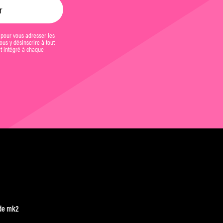
 pour vous adresser les
us y désinscrire à tout
et intégré à chaque
de mk2