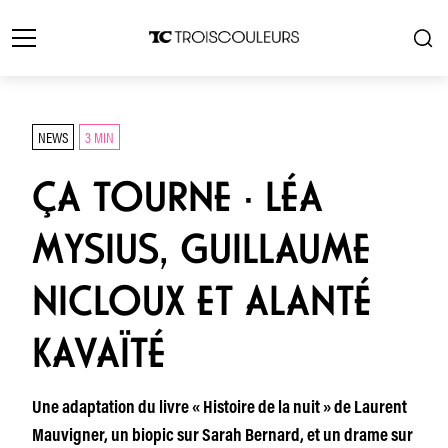
NEWS
3 MIN
ÇA TOURNE · LÉA
MYSIUS, GUILLAUME
NICLOUX ET ALANTÉ
KAVAÏTÉ
Une adaptation du livre « Histoire de la nuit » de Laurent
Mauvigner, un biopic sur Sarah Bernard, et un drame sur