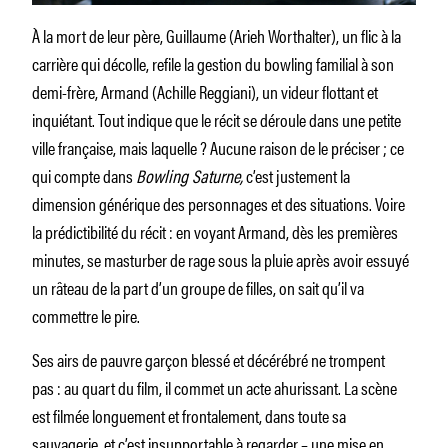
À la mort de leur père, Guillaume (Arieh Worthalter), un flic à la
carrière qui décolle, refile la gestion du bowling familial à son
demi-frère, Armand (Achille Reggiani), un videur flottant et
inquiétant. Tout indique que le récit se déroule dans une petite
ville française, mais laquelle ? Aucune raison de le préciser ; ce
qui compte dans
Bowling Saturne,
c’est justement la
dimension générique des personnages et des situations. Voire
la prédictibilité du récit : en voyant Armand, dès les premières
minutes, se masturber de rage sous la pluie après avoir essuyé
un râteau de la part d’un groupe de filles, on sait qu’il va
commettre le pire.
Ses airs de pauvre garçon blessé et décérébré ne trompent
pas : au quart du film, il commet un acte ahurissant. La scène
est filmée longuement et frontalement, dans toute sa
sauvagerie, et c’est insupportable à regarder – une mise en